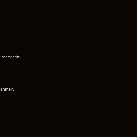
sumers/odr/.
unehmen.